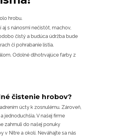
olo hrobu.
 aj s nánosmi nečistôt, machov,
dlhodobo čistý a budúca údržba bude
ch či pohrabanie lístia.
álom. Odolné dlhotrvajúce farby z
elné čistenie hrobov?
yjadrením úcty k zosnulému. Zároveň,
a jednoduchšia. V našej firme
e zahrnuli do našej ponuky
by v Nitre a okolí. Neváhajte sa nás