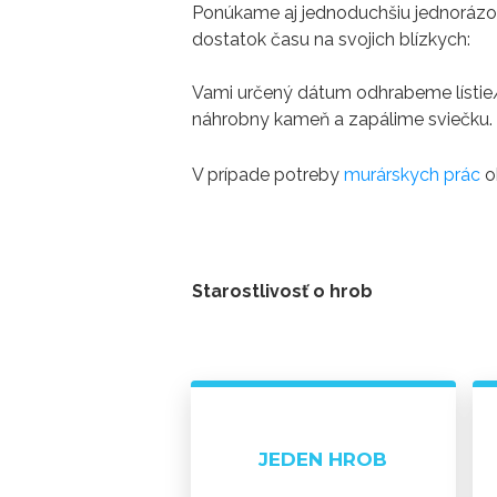
Ponúkame aj jednoduchšiu jednorázovú
dostatok času na svojich blízkych:
Vami určený dátum odhrabeme lístie
náhrobny kameň a zapálime sviečku.
V prípade potreby
murárskych prác
o
Starostlivosť o hr
ob
JEDEN HROB