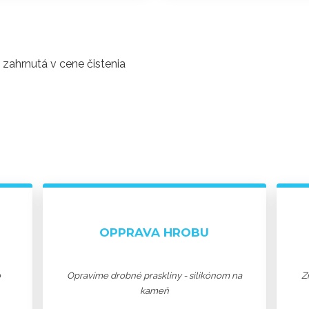
hrnutá v cene čistenia
OPPRAVA HROBU
o
Opravíme drobné praskliny - silikónom na
Z
kameň