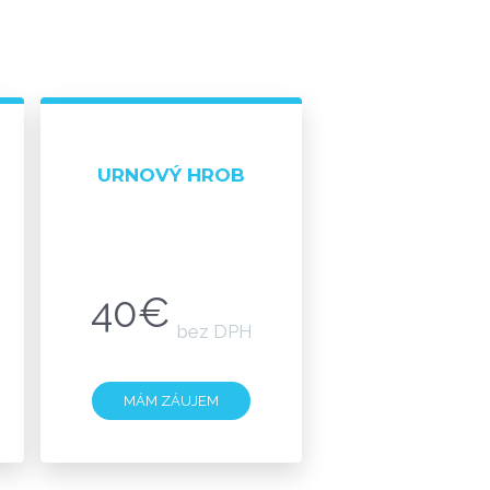
URNOVÝ HROB
40€
bez DPH
MÁM ZÁUJEM