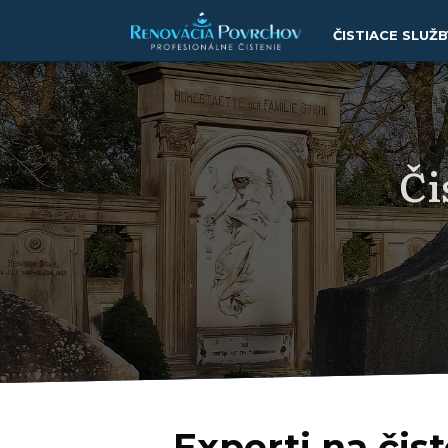
ČISTIACE SLUŽB
Či
Experti na čis