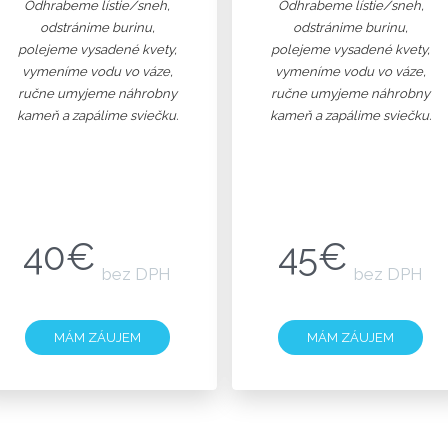
Odhrabeme lístie/sneh,
Odhrabeme lístie/sneh,
odstránime burinu,
odstránime burinu,
polejeme vysadené kvety,
polejeme vysadené kvety,
vymeníme vodu vo váze,
vymeníme vodu vo váze,
ručne umyjeme náhrobny
ručne umyjeme náhrobny
kameň a zapálime sviečku.
kameň a zapálime sviečku.
40€
45€
bez DPH
bez DPH
MÁM ZÁUJEM
MÁM ZÁUJEM