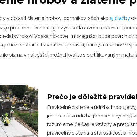
y v oblasti čistenia hrobov, pomníkov, sôch ako
aj dlažby
ok
vuje problém. Technológia vysokotlakového čistenia si poradí
rili desiatky rokov. Vďaka hĺbkovej impregnácií bude povrch 
je tiež odstránie travnatého porastu, buriny a machov v špára
ie písma v najvyššej možnej kvalite s certifikovaným materi
Prečo je dôležité pravid
Pravidelné čistenie a údržba hrobu je v
jeho budúca údržba je značne rýchlejšia 
rozumieme, že čas je vzácny a preto sm
pravidelné čistenia a starostlivosť o hro