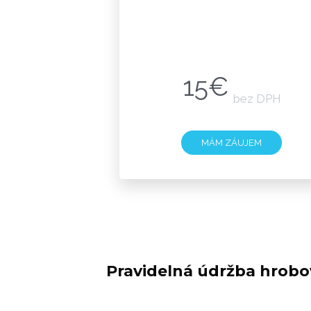
15€
bez DPH
MÁM ZÁUJEM
Pravidelná údržba hrobo